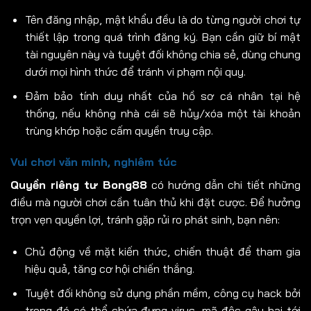
Tên đăng nhập, mật khẩu đều là do từng người chơi tự
thiết lập trong quá trình đăng ký. Bạn cần giữ bí mật
tài nguyên này và tuyệt đối không chia sẻ, dùng chung
dưới mọi hình thức để tránh vi phạm nội quy.
Đảm bảo tính duy nhất của hồ sơ cá nhân tại hệ
thống, nếu không nhà cái sẽ hủy/xóa một tài khoản
trùng khớp hoặc cấm quyền truy cập.
Vui chơi văn minh, nghiêm túc
Quyền riêng tư Bong88
có hướng dẫn chi tiết những
điều mà người chơi cần tuân thủ khi đặt cược. Để hưởng
trọn vẹn quyền lợi, tránh gặp rủi ro phát sinh, bạn nên:
Chủ động về mặt kiến thức, chiến thuật để tham gia
hiệu quả, tăng cơ hội chiến thắng.
Tuyệt đối không sử dụng phần mềm, công cụ hack bởi
trong đó có thể chứa đựng virus, mã độc gây hại tới