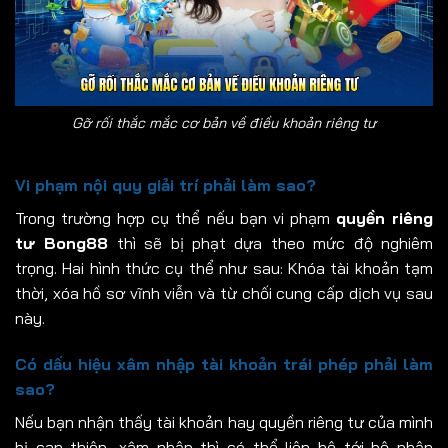
Gỡ rối thắc mắc cơ bản về điều khoản riêng tư
Vi phạm nội quy giải trí phải làm sao?
Trong trường hợp cụ thể nếu bạn vi phạm
quyền riêng
tư Bong88
thì sẽ bị phạt dựa theo mức độ nghiêm
trọng. Hai hình thức cụ thể như sau: Khóa tài khoản tạm
thời, xóa hồ sơ vĩnh viễn và từ chối cung cấp dịch vụ sau
này.
Có dấu hiệu xâm nhập tài khoản trái phép phải làm
sao?
Nếu bạn nhận thấy tài khoản hay quyền riêng tư của mình
bị can thiệp, xâm nhập thì có thể liên hệ tới bộ phận