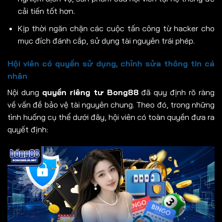
cải tiến tốt hơn.
Kịp thời ngăn chặn các cuộc tấn công từ hacker cho
mục đích đánh cắp, sử dụng tài nguyên trái phép.
Hội viên có quyền sử dụng, chỉnh sửa thông tin cá
nhân
Nội dung
quyền riêng tư Bong88
đã quy định rõ ràng
về vấn đề bảo vệ tài nguyên chung. Theo đó, trong những
tình huống cụ thể dưới đây, hội viên có toàn quyền đưa ra
quyết định: