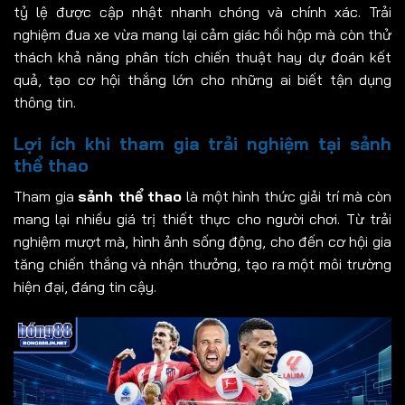
tỷ lệ được cập nhật nhanh chóng và chính xác. Trải
nghiệm đua xe vừa mang lại cảm giác hồi hộp mà còn thử
thách khả năng phân tích chiến thuật hay dự đoán kết
quả, tạo cơ hội thắng lớn cho những ai biết tận dụng
thông tin.
Lợi ích khi tham gia trải nghiệm tại sảnh
thể thao
Tham gia
sảnh thể thao
là một hình thức giải trí mà còn
mang lại nhiều giá trị thiết thực cho người chơi. Từ trải
nghiệm mượt mà, hình ảnh sống động, cho đến cơ hội gia
tăng chiến thắng và nhận thưởng, tạo ra một môi trường
hiện đại, đáng tin cậy.