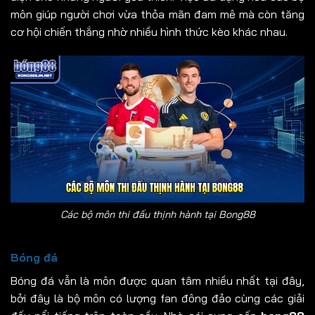
môn giúp người chơi vừa thỏa mãn đam mê mà còn tăng
cơ hội chiến thắng nhờ nhiều hình thức kèo khác nhau.
Các bộ môn thi đấu thịnh hành tại Bong88
Bóng đá
Bóng đá vẫn là môn được quan tâm nhiều nhất tại đây,
bởi đây là bộ môn có lượng fan đông đảo cùng các giải