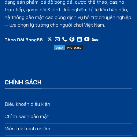
dạng sản phẩm: cá độ bóng đá, cược thể thao, casino
trực tiếp, game bài & slot. Trải nghiệm tỷ lệ kèo hấp dẫn,
hệ thống bảo mật cao cùng dịch vụ hỗ trợ chuyên nghiệp
— lựa chọn lý tưởng cho người chơi Việt Nam.
Theo Dõi Bong88
CHÍNH SÁCH
Điều khoản điều kiện
Chính sách bảo mật
Miễn trừ trách nhiệm