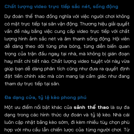
Chất lượng video trực tiếp sắc nét, sống động
Dự đoán thể thao đồng nghĩa với việc người chơi không
có mặt trực tiếp tại sân vận động. Thương hiệu giải quyết
vấn đề này bằng việc cung cấp video trực tiếp với chất
lượng hình ảnh sắc nét và âm thanh sống động. Hội viên
dễ dàng theo dõi từng pha bóng, từng diễn biến quan
trọng của trận đấu ngay tại nhà, mà không bị gián đoạn
hay mất chi tiết nào. Chất lượng video tuyệt vời này vừa
giúp bạn dễ dàng phân tích cũng như đưa ra quyết định
đặt tiền chính xác mà còn mang lại cảm giác như đang
tham dự trực tiếp tại sân.
Đa dạng cửa, tỷ lệ kèo phong phú
Một ưu điểm nổi bật khác của
sảnh thể thao
là sự đa
dạng trong các hình thức dự đoán và tỷ lệ kèo. Nhà cái
luôn cập nhật bảng kèo sớm, đi kèm nhiều tùy chọn phù
hợp với nhu cầu lẫn chiến lược của từng người chơi. Từ