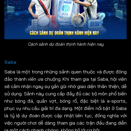
Cách sảnh dự đoán thịnh hành hiện nay
Saba
Saba là một trong những sảnh quen thuộc và được đông
đảo thành viên ưa chuộng. Khi tham gia tại Saba, hội viên
sẽ cảm nhận ngay sự gần gũi nhờ giao diện thân thiện, dễ
sử dụng. Sảnh này cung cấp đầy đủ các bộ môn phổ biến
như bóng đá, quần vợt, bóng rổ, đặc biệt là e-sports,
phục vụ nhu cầu giải trí đa dạng. Một điểm nổi bật ở Saba
là tỷ lệ dự đoán được cập nhật liên tục, đồng nghĩa với
việc người chơi dễ dàng tham gia các trận đấu đang diễn
ra một cách nhanh chóng, không bỏ lỡ cơ hội.