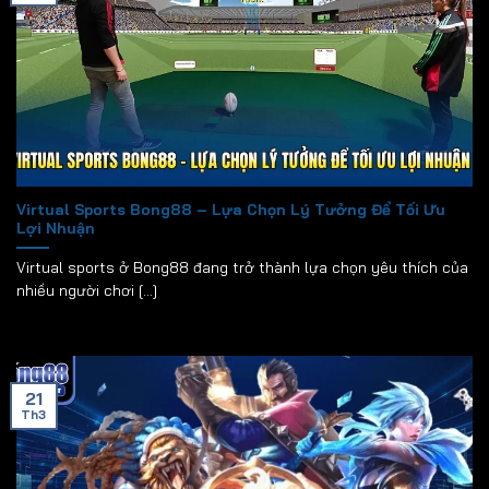
Virtual Sports Bong88 – Lựa Chọn Lý Tưởng Để Tối Ưu
Lợi Nhuận
Virtual sports ở Bong88 đang trở thành lựa chọn yêu thích của
nhiều người chơi [...]
21
Th3