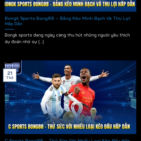
Bongk Sports Bong88 – Bảng Kèo Minh Bạch Và Thu Lợi
Hấp Dẫn
Bongk sports đang ngày càng thu hút những người yêu thích
dự đoán nhờ sự [...]
21
Th3
C Sports Bong88 – Thử Sức Với Nhiều Loại Kèo Đấu Hấp