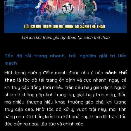
Lợi ích khi tham gia dự đoán tại sảnh thể thao
Tốc độ tải trang nhanh, trải nghiệm giải trí liền
mạch
Một trong những điểm mạnh đáng chú ý của
sảnh thể
thao
là tốc độ tải trang ổn định và cực nhanh, ngay cả
khi truy cập đồng thời nhiều trận đấu hay giao dịch. Người
chơi sẽ không gặp tình trạng lag, giật hay treo máy, điều
mà nhiều thương hiệu khác thường gặp phải khi lượng
truy cập cao. Nhờ tốc độ xử lý vượt trội này, mọi tính
năng như đặt tiền, kiểm tra kết quả hay theo dõi trận đấu
đều diễn ra ngay lập tức và chính xác.