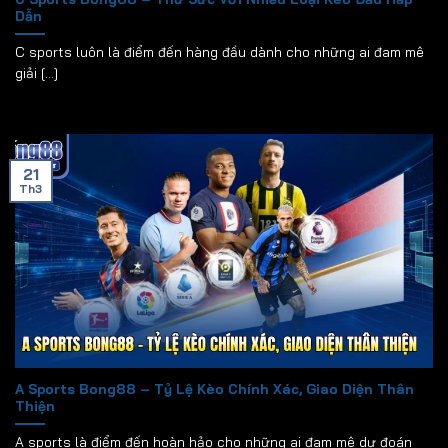
Dẫn
C sports luôn là điểm đến hàng đầu dành cho những ai đam mê
giải [...]
21
Th3
A Sports Bong88 – Tỷ Lệ Kèo Chính Xác, Giao Diện Thân
Thiện
A sports là điểm đến hoàn hảo cho những ai đam mê dự đoán