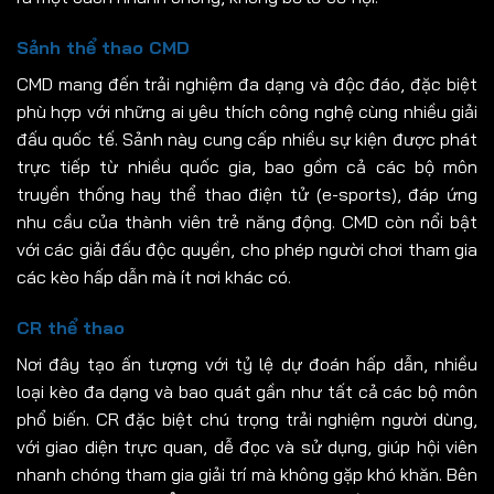
Sảnh thể thao CMD
CMD mang đến trải nghiệm đa dạng và độc đáo, đặc biệt
phù hợp với những ai yêu thích công nghệ cùng nhiều giải
đấu quốc tế. Sảnh này cung cấp nhiều sự kiện được phát
trực tiếp từ nhiều quốc gia, bao gồm cả các bộ môn
truyền thống hay thể thao điện tử (e-sports), đáp ứng
nhu cầu của thành viên trẻ năng động. CMD còn nổi bật
với các giải đấu độc quyền, cho phép người chơi tham gia
các kèo hấp dẫn mà ít nơi khác có.
CR thể thao
Nơi đây tạo ấn tượng với tỷ lệ dự đoán hấp dẫn, nhiều
loại kèo đa dạng và bao quát gần như tất cả các bộ môn
phổ biến. CR đặc biệt chú trọng trải nghiệm người dùng,
với giao diện trực quan, dễ đọc và sử dụng, giúp hội viên
nhanh chóng tham gia giải trí mà không gặp khó khăn. Bên