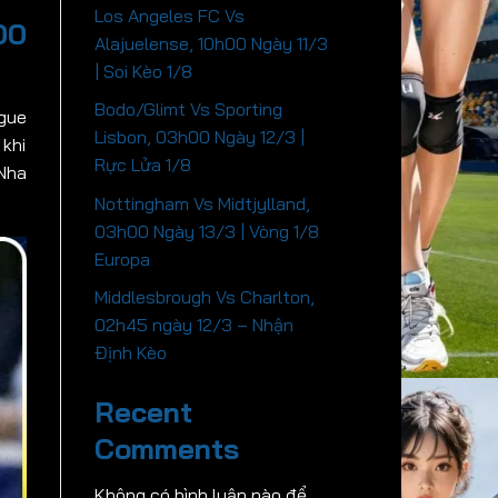
Los Angeles FC Vs
00
Alajuelense, 10h00 Ngày 11/3
| Soi Kèo 1/8
Bodo/Glimt Vs Sporting
gue
Lisbon, 03h00 Ngày 12/3 |
 khi
Rực Lửa 1/8
 Nha
Nottingham Vs Midtjylland,
03h00 Ngày 13/3 | Vòng 1/8
Europa
Middlesbrough Vs Charlton,
02h45 ngày 12/3 – Nhận
Định Kèo
Recent
Comments
Không có bình luận nào để