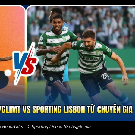
o Bodo/Glimt Vs Sporting Lisbon từ chuyên gia