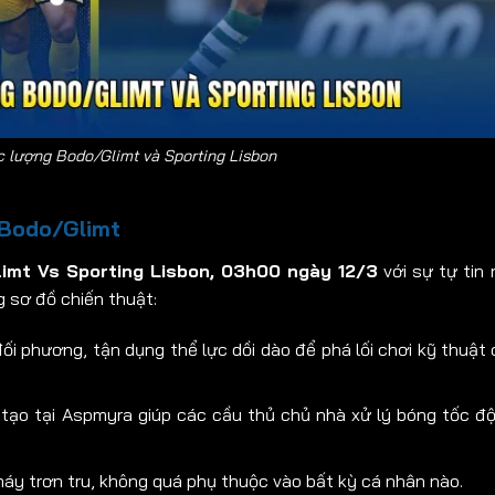
ực lượng Bodo/Glimt và Sporting Lisbon
 Bodo/Glimt
imt Vs Sporting Lisbon, 03h00 ngày 12/3
với sự tự tin
g sơ đồ chiến thuật:
i phương, tận dụng thể lực dồi dào để phá lối chơi kỹ thuật
tạo tại Aspmyra giúp các cầu thủ chủ nhà xử lý bóng tốc đ
áy trơn tru, không quá phụ thuộc vào bất kỳ cá nhân nào.