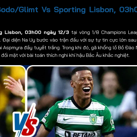
odo/Glimt Vs Sporting Lisbon, 03h
g Lisbon, 03h00 ngày 12/3
tại vòng 1/8 Champions Lea
 Đại diện Na Uy bước vào trận đấu với sự tự tin cực lớn sau
đài Aspmyra đầy tuyết trắng. Trong khi đó, gã khổng lồ Bồ Đào
đối mặt với bài toán thích nghi khí hậu Bắc Âu khắc nghiệt.