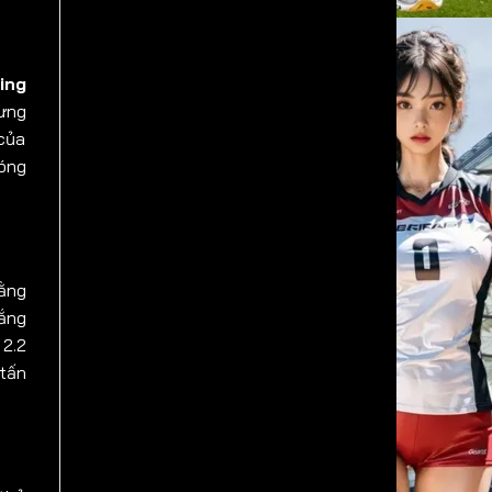
ing
hưng
của
bóng
rằng
hắng
2.2
tấn