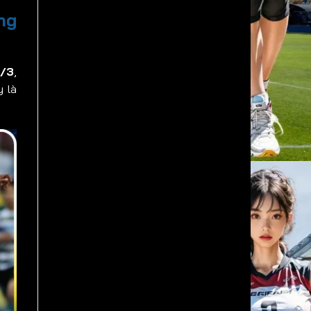
ng
2/3
,
 là