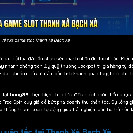
u về tựa game slot Thanh Xà Bạch Xà
ô hay dải lụa đào ẩn chứa sức mạnh nhân đôi lợi nhuận. Điều
ay
nhanh chóng tích lũy quỹ thưởng Jackpot trị giá hàng tỷ đ
G đạt chuẩn quốc tế đảm bảo tính khách quan tuyệt đối cho 
 tại bong88
thực hiện thao tác điều chỉnh mức tiền cược 
t Free Spin quý giá để bứt phá doanh thu thần tốc. Sự lồng 
hệ thống thanh toán tự động giúp trải nghiệm săn hũ trở nên 
guyên tắc tại Thanh Xà Bạch Xà