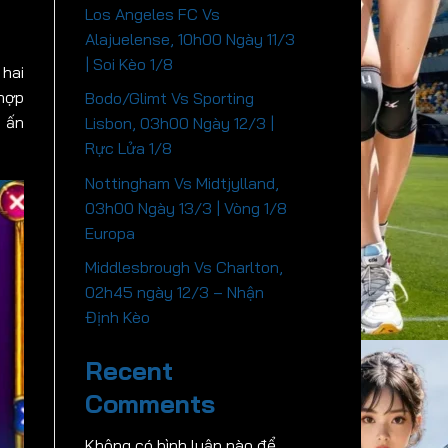
Los Angeles FC Vs
Alajuelense, 10h00 Ngày 11/3
| Soi Kèo 1/8
hai
 hợp
Bodo/Glimt Vs Sporting
g ấn
Lisbon, 03h00 Ngày 12/3 |
Rực Lửa 1/8
Nottingham Vs Midtjylland,
03h00 Ngày 13/3 | Vòng 1/8
Europa
Middlesbrough Vs Charlton,
02h45 ngày 12/3 – Nhận
Định Kèo
Recent
Comments
Không có bình luận nào để