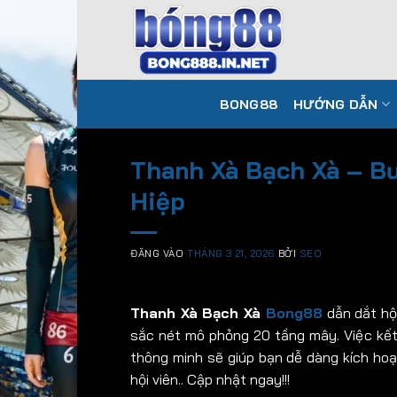
Bỏ
qua
nội
dung
BONG88
HƯỚNG DẪN
Thanh Xà Bạch Xà – Bư
Hiệp
ĐĂNG VÀO
THÁNG 3 21, 2026
BỞI
SEO
Thanh Xà Bạch Xà
Bong88
dẫn dắt hội
sắc nét mô phỏng 20 tầng mây. Việc kết
thông minh sẽ giúp bạn dễ dàng kích ho
hội viên.. Cập nhật ngay!!!