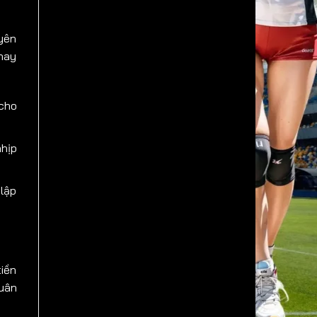
uyên
thay
cho
nhịp
 lập
iền
quân