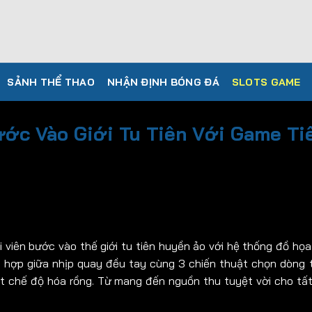
SẢNH THỂ THAO
NHẬN ĐỊNH BÓNG ĐÁ
SLOTS GAME
ớc Vào Giới Tu Tiên Với Game Ti
 viên bước vào thế giới tu tiên huyền ảo với hệ thống đồ họ
 hợp giữa nhịp quay đều tay cùng 3 chiến thuật chọn dòng 
ạt chế độ hóa rồng. Từ mang đến nguồn thu tuyệt vời cho tấ