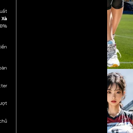
suất
 Xà
 98%
iền
oàn
tter
lượt
 chủ