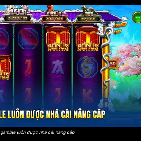
 gamble luôn được nhà cái nâng cấp