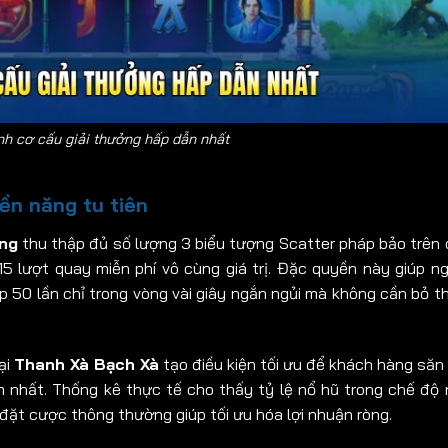
h cơ cấu giải thưởng hấp dẫn nhất
ền năng tu tiên
ong
thu thập đủ số lượng 3 biểu tượng Scatter pháp bảo trên
5 lượt quay miễn phí vô cùng giá trị. Đặc quyền này giúp n
p 50 lần chỉ trong vòng vài giây ngắn ngủi mà không cần bỏ 
ại
Thanh Xà Bạch Xà
tạo điều kiện tối ưu để khách hàng săn
m nhất. Thống kê thực tế cho thấy tỷ lệ nổ hũ trong chế độ
ặt cược thông thường giúp tối ưu hóa lợi nhuận ròng.